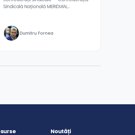
Sindicală Națională MERIDIAN,
Confederația Națion...
Dumitru Fornea
surse
Noutăți