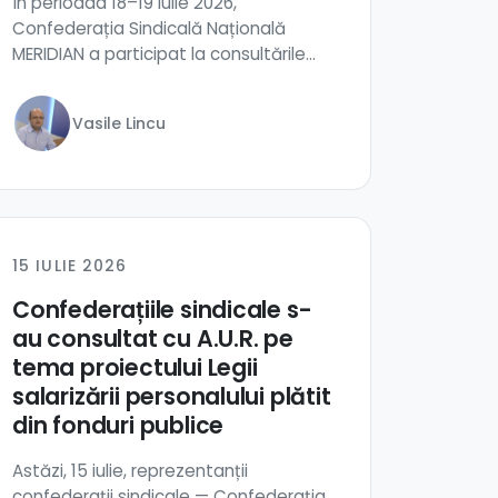
În perioada 18–19 iulie 2026,
Confederația Sindicală Națională
MERIDIAN a participat la consultările
organizate la Camer...
Vasile Lincu
15 IULIE 2026
Confederațiile sindicale s-
au consultat cu A.U.R. pe
tema proiectului Legii
salarizării personalului plătit
din fonduri publice
Astăzi, 15 iulie, reprezentanții
confederații sindicale — Confederația