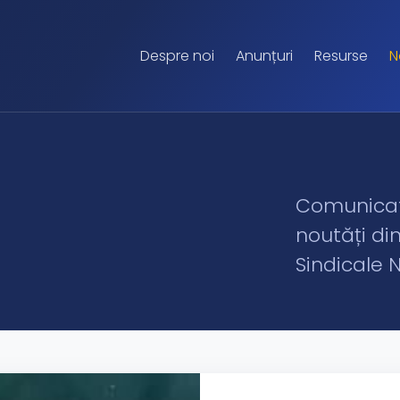
Despre noi
Anunțuri
Resurse
N
Comunicate
noutăți di
Sindicale 