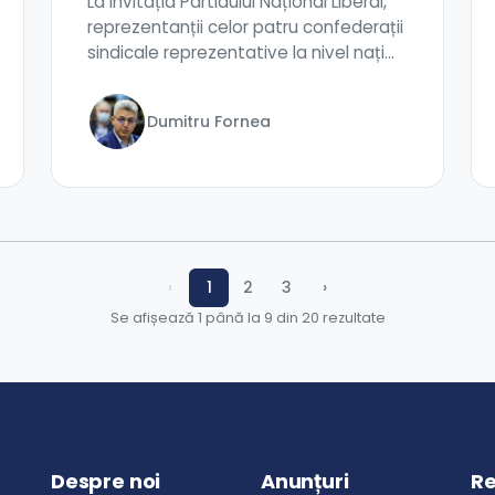
La invitația Partidului Național Liberal,
reprezentanții celor patru confederații
sindicale reprezentative la nivel nați...
Dumitru Fornea
‹
1
2
3
›
Se afișează 1 până la 9 din 20 rezultate
Despre noi
Anunțuri
Re