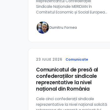
Reprezentantul Confederației
Sindicale Naționale MERIDIAN în
Comitetul Economic și Social European
(CESE), domnul Dumitr...
Dumitru Fornea
23 IULIE 2026
Comunicate
Comunicatul de presă al
confederațiilor sindicale
reprezentative la nivel
național din România
Cele cinci confederații sindicale
reprezentative la nivel național solicită