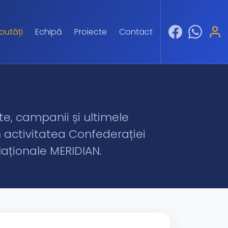
outăți
Echipă
Proiecte
Contact
, campanii și ultimele
n activitatea Confederației
Naționale MERIDIAN.