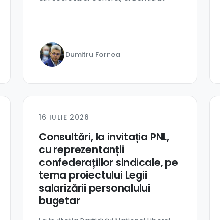
Fornea, și...
Dumitru Fornea
16 IULIE 2026
Consultări, la invitația PNL,
cu reprezentanții
confederațiilor sindicale, pe
tema proiectului Legii
salarizării personalului
bugetar